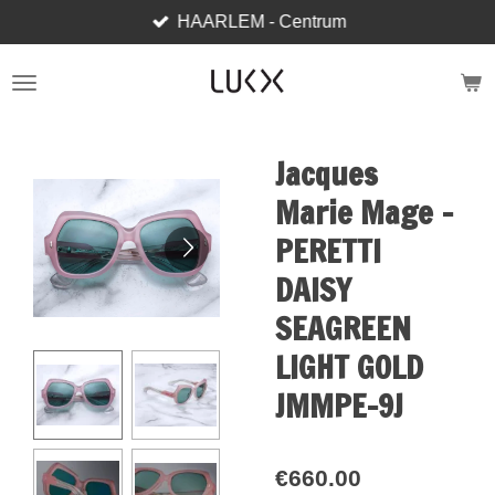
HAARLEM - Centrum
Skip
to
main
content
Jacques
Marie Mage -
PERETTI
DAISY
SEAGREEN
LIGHT GOLD
JMMPE-9J
€660.00