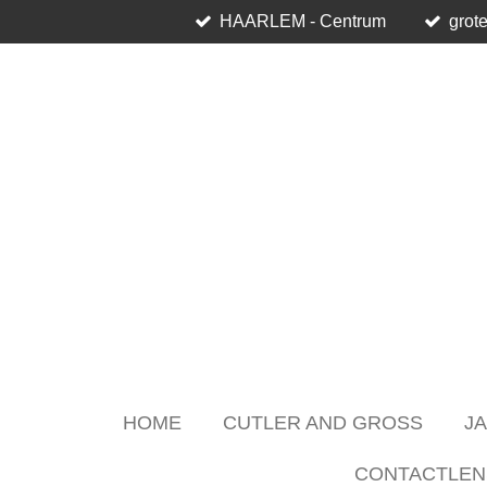
HAARLEM - Centrum
grote
Skip
to
main
content
HOME
CUTLER AND GROSS
J
CONTACTLEN