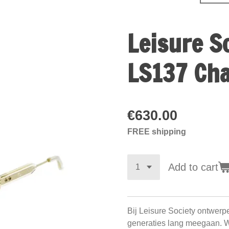
Leisure S
LS137 Ch
€630.00
FREE shipping
Add to cart
Bij Leisure Society ontwerp
generaties lang meegaan. 