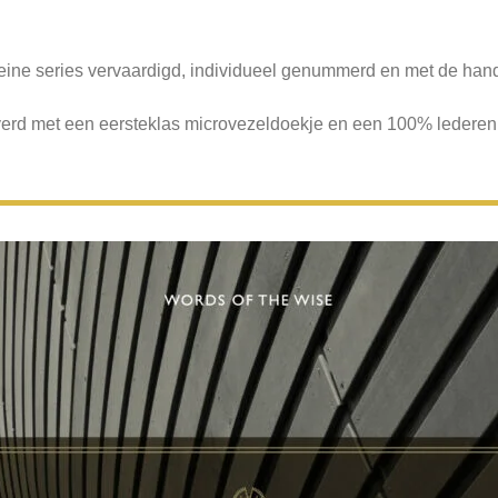
leine series vervaardigd, individueel genummerd en met de han
erd met een eersteklas microvezeldoekje en een 100% lederen 