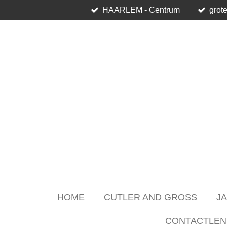
HAARLEM - Centrum
grote
Skip
to
main
content
HOME
CUTLER AND GROSS
J
CONTACTLEN