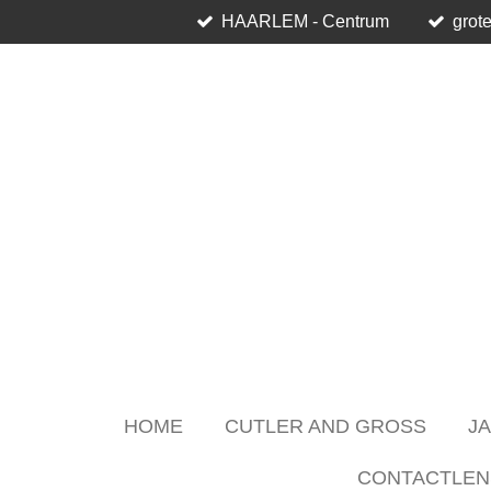
HAARLEM - Centrum
grote
Skip
to
main
content
HOME
CUTLER AND GROSS
J
CONTACTLEN