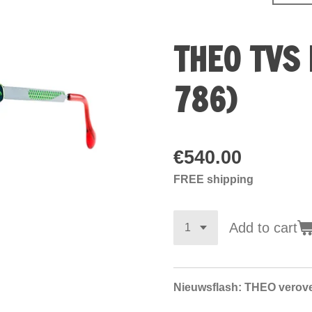
THEO TVS 
786)
€540.00
FREE shipping
Add to cart
Nieuwsflash: THEO verove