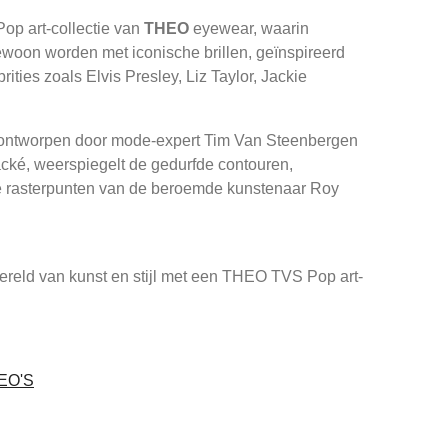
op art-collectie van
THEO
eyewear, waarin
woon worden met iconische brillen, geïnspireerd
brities zoals Elvis Presley, Liz Taylor, Jackie
n, ontworpen door mode-expert Tim Van Steenbergen
ké, weerspiegelt de gedurfde contouren,
e rasterpunten van de beroemde kunstenaar Roy
ereld van kunst en stijl met een THEO TVS Pop art-
EO'S