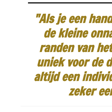
"Als je een hand
de kleine onn
randen van het
uniek voor de d
altijd een indiv
zeker ee