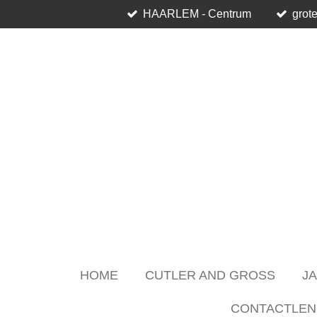
HAARLEM - Centrum
grote
Skip
to
main
content
HOME
CUTLER AND GROSS
J
CONTACTLEN