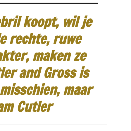
ril koopt, wil je
e rechte, ruwe
akter, maken ze
ler and Gross is
 misschien, maar
am Cutler