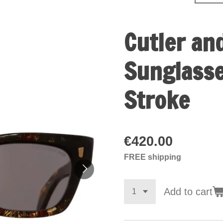
Cutler an
Sunglasse
Stroke
€420.00
FREE shipping
Add to cart