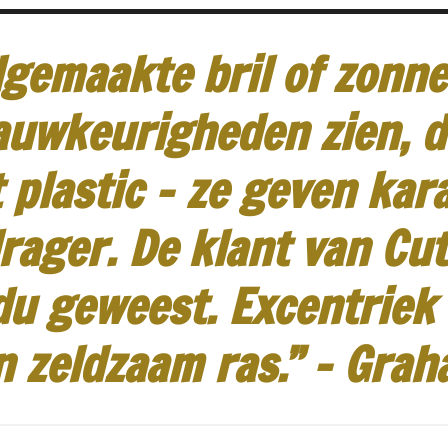
gemaakte bril of zonneb
auwkeurigheden zien, d
 plastic - ze geven kar
rager.
De klant van Cut
idu geweest.
Excentriek
n zeldzaam ras.”
-
Grah