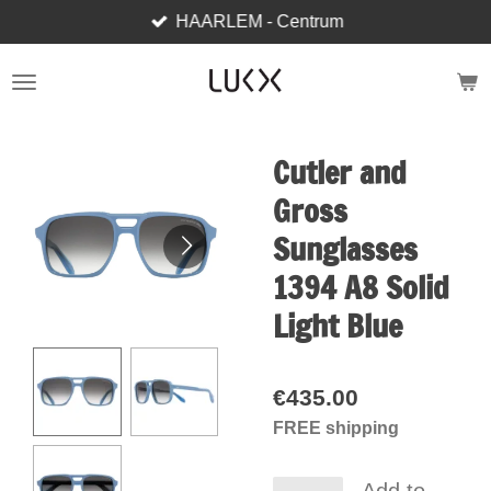
HAARLEM - Centrum
Skip
to
main
content
Cutler and
Gross
Sunglasses
1394 A8 Solid
Light Blue
€435.00
FREE shipping