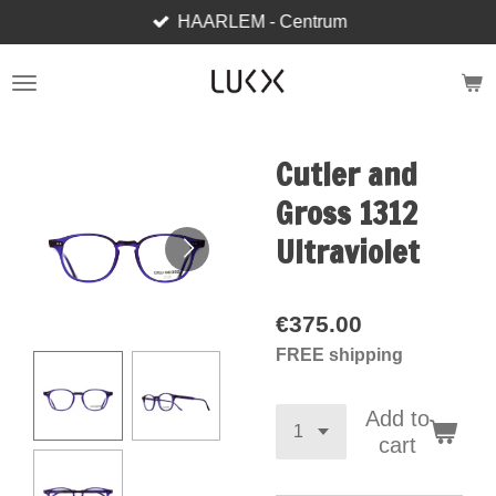
HAARLEM - Centrum
Skip
to
main
content
Cutler and
Gross 1312
Ultraviolet
€375.00
FREE shipping
Add to
cart