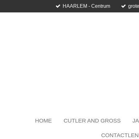
HAARLEM - Centrum
grote
Skip
to
main
content
HOME
CUTLER AND GROSS
J
CONTACTLEN