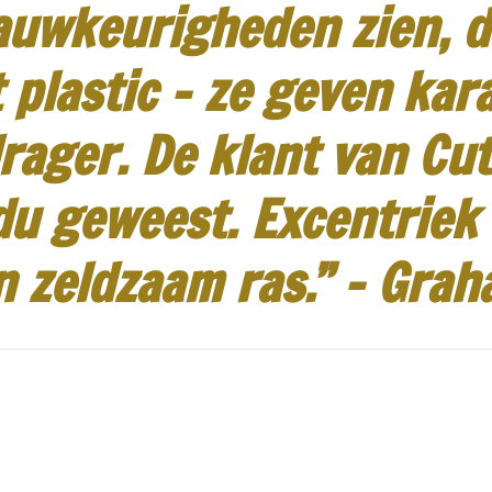
auwkeurigheden zien, d
 plastic - ze geven kar
rager.
De klant van Cut
idu geweest.
Excentriek
n zeldzaam ras.”
-
Grah