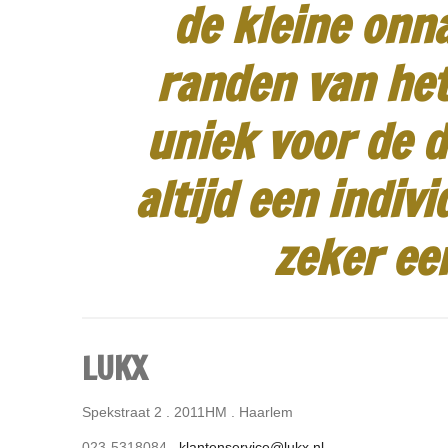
de kleine onn
randen van het
uniek voor de d
altijd een indiv
zeker ee
LUKX
Spekstraat 2 . 2011HM . Haarlem
023-5318084 .
klantenservice@lukx.nl