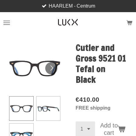
HAARLEM - Centrum
Skip
to
main
content
Cutler and
Gross 9521 01
Tefal on
Black
€410.00
FREE shipping
Add to
cart