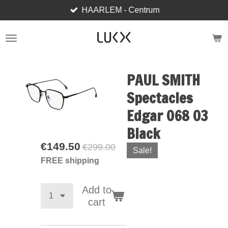
HAARLEM - Centrum
Skip
to
main
content
PAUL SMITH
Spectacles
Edgar 068 03
Black
€149.50
€299.00
Sale!
FREE shipping
Add to
cart