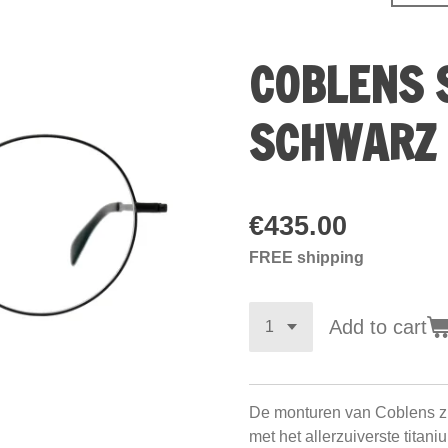
COBLENS 
SCHWARZ 
€435.00
FREE shipping
Add to cart
De monturen van Coblens z
met het allerzuiverste titani