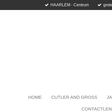
HAARLEM - Centrum
grote
Skip
to
main
content
HOME
CUTLER AND GROSS
J
CONTACTLEN