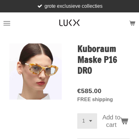
grote exclusieve collecties
Skip
to
main
content
Kuboraum
Maske P16
DRO
€585.00
FREE shipping
Add to
cart