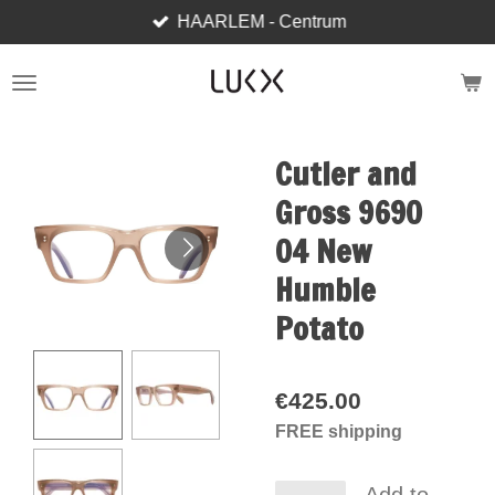
HAARLEM - Centrum
Skip
to
main
content
Cutler and
Gross 9690
04 New
Humble
Potato
€425.00
FREE shipping