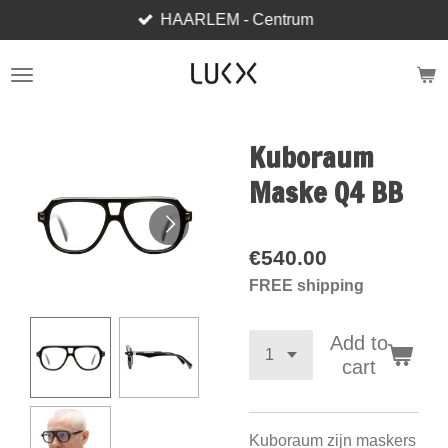
HAARLEM - Centrum
Skip
to
main
content
Kuboraum
Maske Q4 BB
€540.00
FREE shipping
Add to
cart
Kuboraum zijn maskers