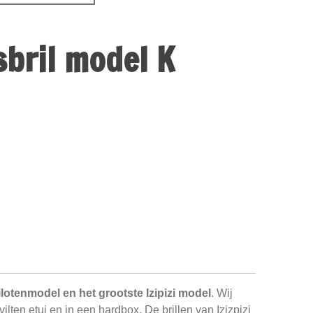
esbril model K
ilotenmodel en het grootste Izipizi model
. Wij
 vilten etui en in een hardbox. De brillen van Izizpizi