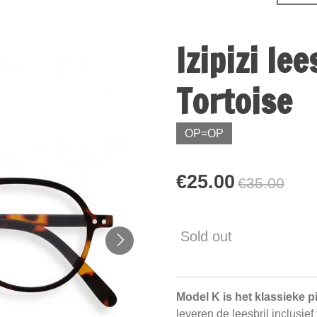
Izipizi le
Tortoise
OP=OP
€25.00
€35.00
Sold out
Model K is het klassieke p
leveren de leesbril inclusief