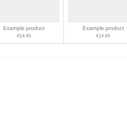
Example product
Example product
€14.45
€14.45