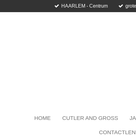
HAARLEM - Centrum
grote
Skip
to
main
content
HOME
CUTLER AND GROSS
J
CONTACTLEN