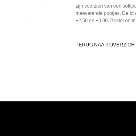
zijn voorzien van een softto
meeverende pootjes. De Izizpi
+2.50 en +3.00. Bestel onli
TERUG NAAR OVERZICHT 