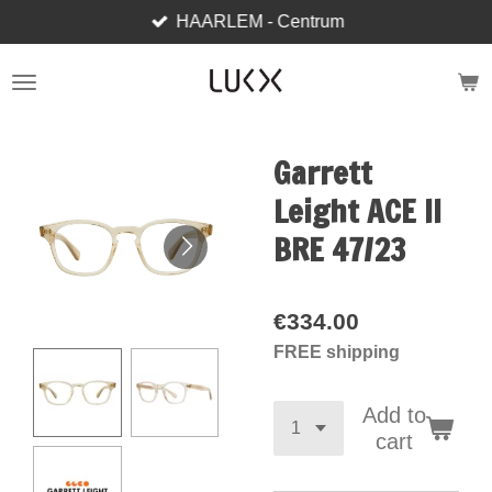
HAARLEM - Centrum
Skip
to
main
content
Garrett
Leight ACE II
BRE 47/23
€334.00
FREE shipping
Add to
cart