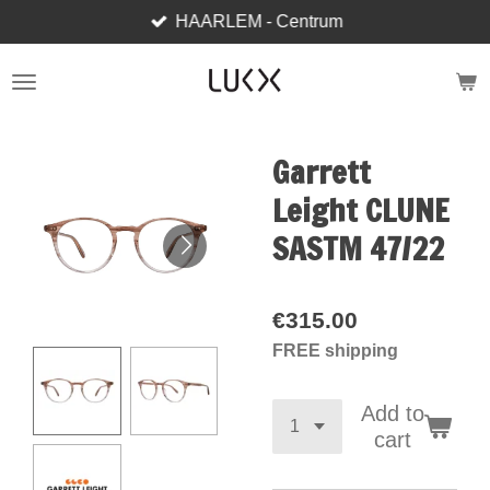
HAARLEM - Centrum
Skip
to
main
content
Garrett
Leight CLUNE
SASTM 47/22
€315.00
FREE shipping
Add to
cart