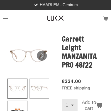
HAARLEM - Centrum
Skip
to
main
content
Garrett
Leight
MANZANITA
PRO 48/22
€334.00
FREE shipping
Add to
cart