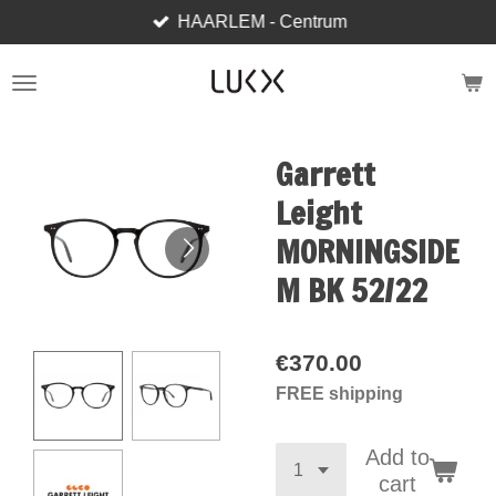
HAARLEM - Centrum
Skip
to
main
content
Garrett
Leight
MORNINGSIDE
M BK 52/22
€370.00
FREE shipping
Add to
cart