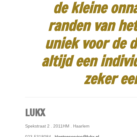
de kleine onn
randen van het
uniek voor de d
altijd een indiv
zeker ee
LUKX
Spekstraat 2 . 2011HM . Haarlem
023-5318084 .
klantenservice@lukx.nl