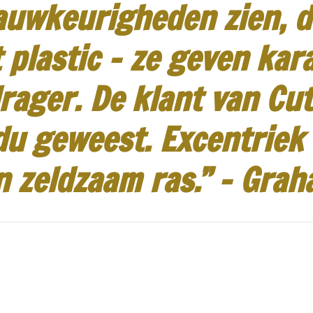
auwkeurigheden zien, d
 plastic - ze geven kar
rager.
De klant van Cut
idu geweest.
Excentriek
n zeldzaam ras.”
-
Grah