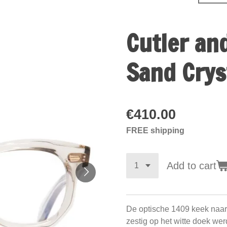
Cutler an
Sand Crys
€410.00
FREE shipping
Add to cart
De optische 1409 keek naar d
zestig op het witte doek 