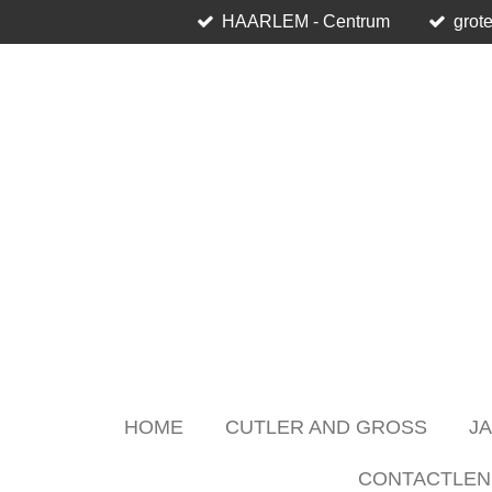
HAARLEM - Centrum
grote
Skip
to
main
content
HOME
CUTLER AND GROSS
J
CONTACTLEN