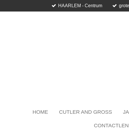
HAARLEM - Centrum
grote
Skip
to
main
content
HOME
CUTLER AND GROSS
J
CONTACTLEN