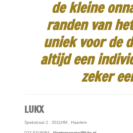
de kleine onn
randen van het
uniek voor de d
altijd een indiv
zeker ee
LUKX
Spekstraat 2 . 2011HM . Haarlem
023-5318084 .
klantenservice@lukx.nl