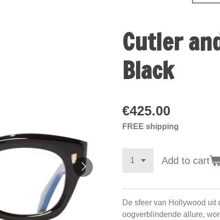
Cutler an
Black
€425.00
FREE shipping
Add to cart
De sfeer van Hollywood uit de
oogverblindende allure, wor