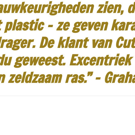
auwkeurigheden zien, d
 plastic - ze geven kar
rager.
De klant van Cut
idu geweest.
Excentriek
n zeldzaam ras.”
-
Grah