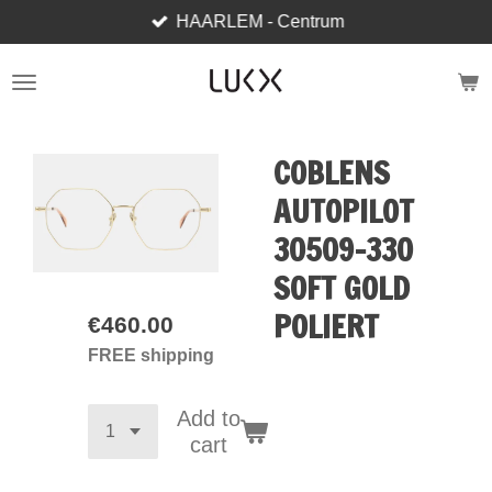
HAARLEM - Centrum
Skip
to
main
content
COBLENS
AUTOPILOT
30509-330
SOFT GOLD
POLIERT
€460.00
FREE shipping
Add to
cart