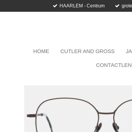
HAARLEM - Centrum
grote
Skip
to
main
content
HOME
CUTLER AND GROSS
J
CONTACTLEN