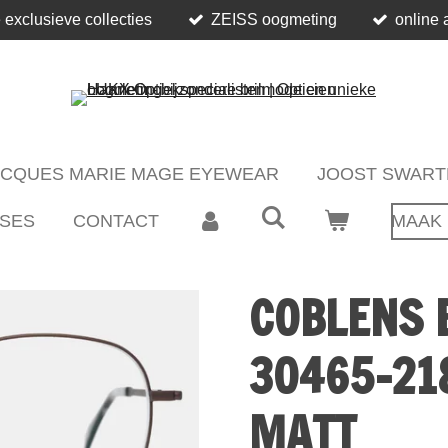
 exclusieve collecties
ZEISS oogmeting
online 
ACQUES MARIE MAGE EYEWEAR
JOOST SWART
SES
CONTACT
MAAK 
COBLENS 
30465-21
MATT