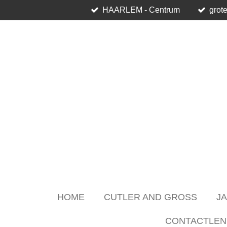
HAARLEM - Centrum
grote
Skip
to
main
content
HOME
CUTLER AND GROSS
J
CONTACTLEN