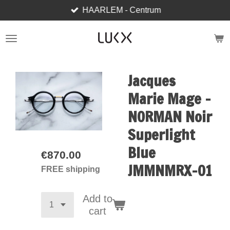
HAARLEM - Centrum
Skip
to
main
content
Jacques
Marie Mage -
NORMAN Noir
Superlight
Blue
€870.00
JMMNMRX-01
FREE shipping
Add to
cart