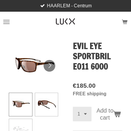
HAARLEM - Centrum
Skip
to
main
content
EVIL EYE
SPORTBRIL
E011 6000
€185.00
FREE shipping
Add to
cart