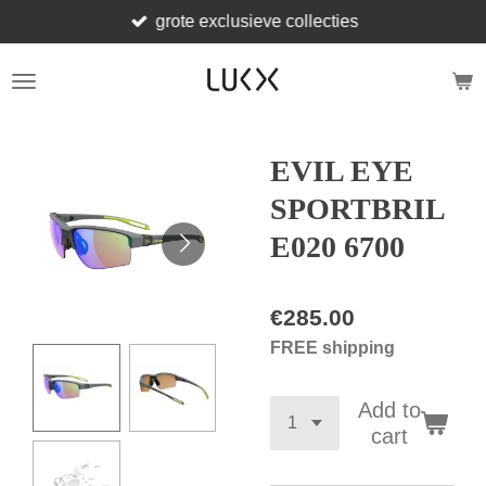
grote exclusieve collecties
Skip
to
main
content
EVIL EYE
SPORTBRIL
E020 6700
€285.00
FREE shipping
Add to
cart