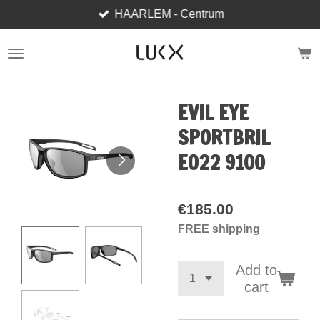
HAARLEM - Centrum
Skip
to
main
content
EVIL EYE
SPORTBRIL
E022 9100
€185.00
FREE shipping
Add to
cart