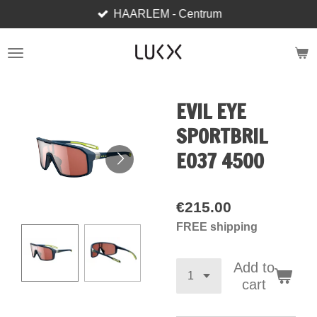
HAARLEM - Centrum
Skip
to
main
content
EVIL EYE
SPORTBRIL
E037 4500
€215.00
FREE shipping
Add to
cart