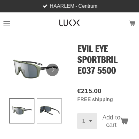
HAARLEM - Centrum
Skip
to
main
content
EVIL EYE
SPORTBRIL
E037 5500
€215.00
FREE shipping
Add to
cart