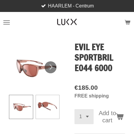
HAARLEM - Centrum
Skip
to
main
content
EVIL EYE
SPORTBRIL
E044 6000
€185.00
FREE shipping
Add to
cart