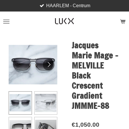
HAARLEM - Centrum
Skip
to
main
content
Jacques
Marie Mage -
MELVILLE
Black
Crescent
Gradient
JMMME-88
€1,050.00