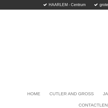
HAARLEM - Centrum
grote
Skip
to
main
content
HOME
CUTLER AND GROSS
J
CONTACTLEN