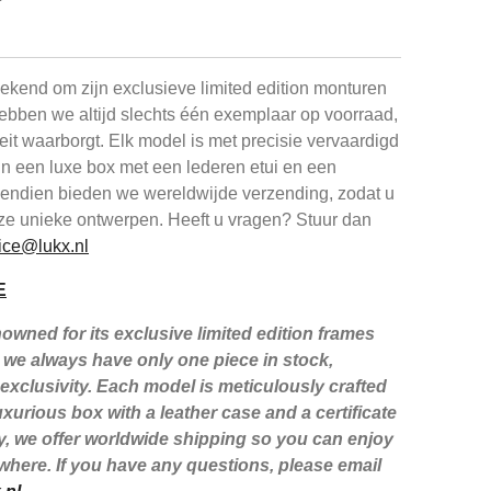
kend om zijn exclusieve limited edition monturen
ebben we altijd slechts één exemplaar op voorraad,
iteit waarborgt. Elk model is met precisie vervaardigd
in een luxe box met een lederen etui en een
ovendien bieden we wereldwijde verzending, zodat u
ze unieke ontwerpen. Heeft u vragen? Stuur dan
ice@lukx.nl
E
wned for its exclusive limited edition frames
we always have only one piece in stock,
xclusivity. Each model is meticulously crafted
xurious box with a leather case and a certificate
lly, we offer worldwide shipping so you can enjoy
here. If you have any questions, please email