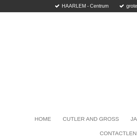
HAARLEM - Centrum
grote
Skip
to
main
content
HOME
CUTLER AND GROSS
J
CONTACTLEN