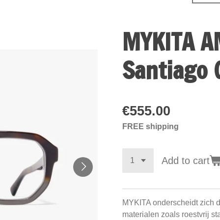
MYKITA A
Santiago 
€555.00
FREE shipping
Add to cart
MYKITA onderscheidt zich d
materialen zoals roestvrij s