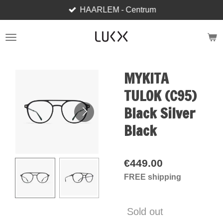
HAARLEM - Centrum
Skip
to
main
content
MYKITA
TULOK (C95)
Black Silver
Black
€449.00
FREE shipping
Sold out