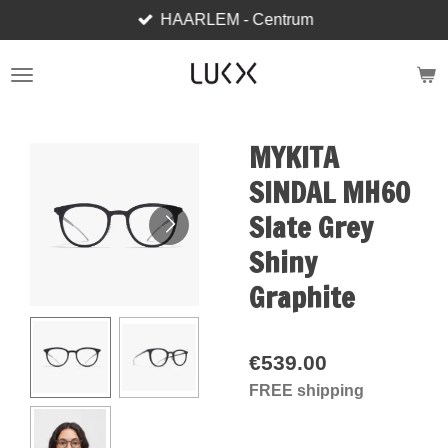
HAARLEM - Centrum
Skip
to
main
content
MYKITA
SINDAL MH60
Slate Grey
Shiny
Graphite
€539.00
FREE shipping