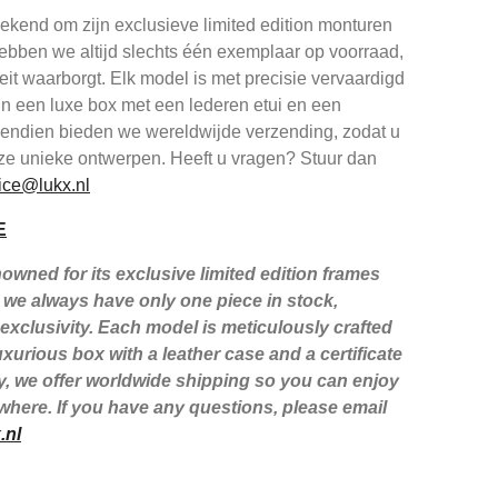
kend om zijn exclusieve limited edition monturen
ebben we altijd slechts één exemplaar op voorraad,
iteit waarborgt. Elk model is met precisie vervaardigd
in een luxe box met een lederen etui en een
ovendien bieden we wereldwijde verzending, zodat u
ze unieke ontwerpen. Heeft u vragen? Stuur dan
ice@lukx.nl
E
wned for its exclusive limited edition frames
we always have only one piece in stock,
xclusivity. Each model is meticulously crafted
xurious box with a leather case and a certificate
lly, we offer worldwide shipping so you can enjoy
here. If you have any questions, please email
.nl