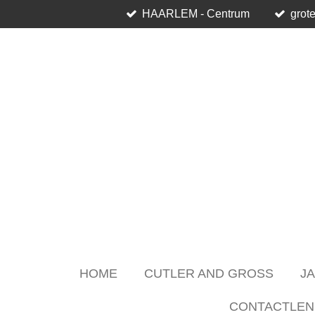
HAARLEM - Centrum
grote
Skip
to
main
content
HOME
CUTLER AND GROSS
J
CONTACTLEN