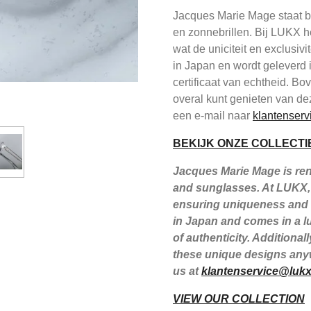
Jacques Marie Mage staat be
en zonnebrillen. Bij LUKX h
wat de uniciteit en exclusiv
in Japan en wordt geleverd 
certificaat van echtheid. B
overal kunt genieten van de
een e-mail naar
klantenserv
BEKIJK ONZE COLLECTI
Jacques Marie Mage is reno
and sunglasses. At LUKX, 
ensuring uniqueness and e
in Japan and comes in a lu
of authenticity. Additiona
these unique designs anyw
us at
klantenservice@lukx
VIEW OUR COLLECTION