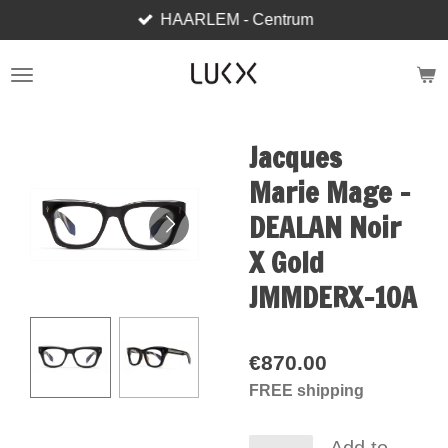
HAARLEM - Centrum
Skip
to
main
content
Jacques
Marie Mage -
DEALAN Noir
X Gold
JMMDERX-10A
€870.00
FREE shipping