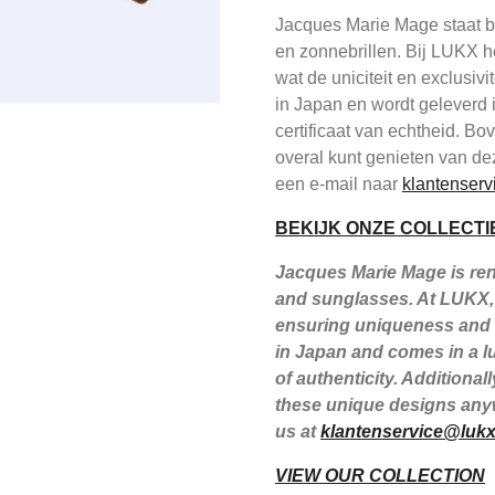
Jacques Marie Mage staat be
en zonnebrillen. Bij LUKX h
wat de uniciteit en exclusiv
in Japan en wordt geleverd 
certificaat van echtheid. B
overal kunt genieten van de
een e-mail naar
klantenserv
BEKIJK ONZE COLLECTI
Jacques Marie Mage is reno
and sunglasses. At LUKX, 
ensuring uniqueness and e
in Japan and comes in a lu
of authenticity. Additiona
these unique designs anyw
us at
klantenservice@lukx
VIEW OUR COLLECTION