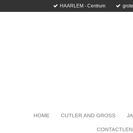
HAARLEM - Centrum
grote
Skip
to
main
content
HOME
CUTLER AND GROSS
J
CONTACTLEN