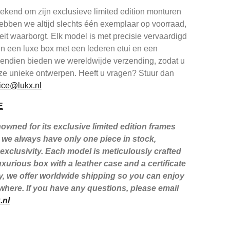
kend om zijn exclusieve limited edition monturen
ebben we altijd slechts één exemplaar op voorraad,
iteit waarborgt. Elk model is met precisie vervaardigd
in een luxe box met een lederen etui en een
ovendien bieden we wereldwijde verzending, zodat u
ze unieke ontwerpen. Heeft u vragen? Stuur dan
ice@lukx.nl
E
wned for its exclusive limited edition frames
we always have only one piece in stock,
xclusivity. Each model is meticulously crafted
xurious box with a leather case and a certificate
lly, we offer worldwide shipping so you can enjoy
here. If you have any questions, please email
.nl