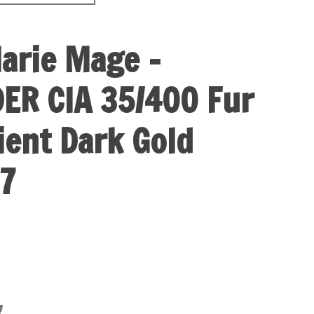
arie Mage -
R CIA 35/400 Fur
ient Dark Gold
7