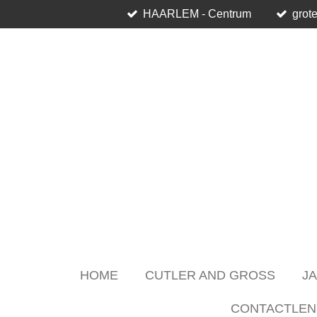
HAARLEM - Centrum
grote
Skip
to
main
content
HOME
CUTLER AND GROSS
J
CONTACTLEN