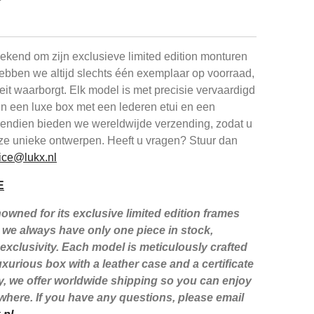
kend om zijn exclusieve limited edition monturen
ebben we altijd slechts één exemplaar op voorraad,
iteit waarborgt. Elk model is met precisie vervaardigd
in een luxe box met een lederen etui en een
ovendien bieden we wereldwijde verzending, zodat u
ze unieke ontwerpen. Heeft u vragen? Stuur dan
ice@lukx.nl
E
wned for its exclusive limited edition frames
we always have only one piece in stock,
xclusivity. Each model is meticulously crafted
xurious box with a leather case and a certificate
lly, we offer worldwide shipping so you can enjoy
here. If you have any questions, please email