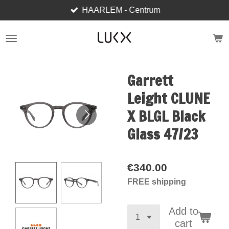
HAARLEM - Centrum
Skip
to
main
content
Garrett
Leight CLUNE
X BLGL Black
Glass 47/23
€340.00
FREE shipping
Add to
cart