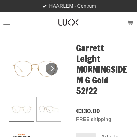
HAARLEM - Centrum
Skip
to
main
content
Garrett
Leight
MORNINGSIDE
M G Gold
52/22
€330.00
FREE shipping