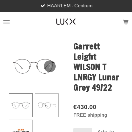
HAARLEM - Centrum
Skip
to
main
content
Garrett
Leight
WILSON T
LNRGY Lunar
Grey 49/22
€430.00
FREE shipping