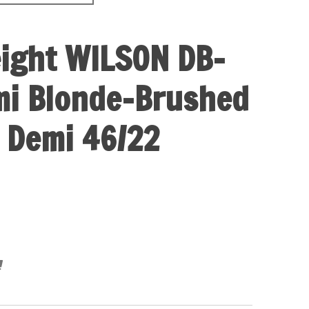
eight WILSON DB-
mi Blonde-Brushed
 Demi 46/22