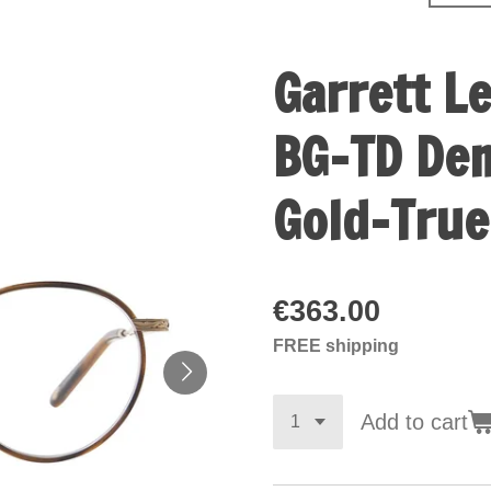
Garrett L
BG-TD De
Gold-True
€363.00
FREE shipping
Add to cart