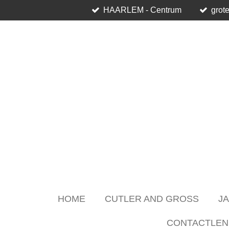
HAARLEM - Centrum
grote
Skip
to
main
content
HOME
CUTLER AND GROSS
J
CONTACTLEN