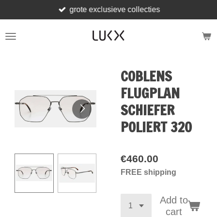
grote exclusieve collecties
Skip
to
main
content
COBLENS
FLUGPLAN
SCHIEFER
POLIERT 320
€460.00
FREE shipping
Add to
cart