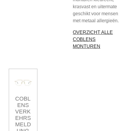
krasvast en uitermate
geschikt voor mensen
met metaal allergieën.
OVERZICHT ALLE
COBLENS
MONTUREN
COBL
ENS
VERK
EHRS
MELD
UNG