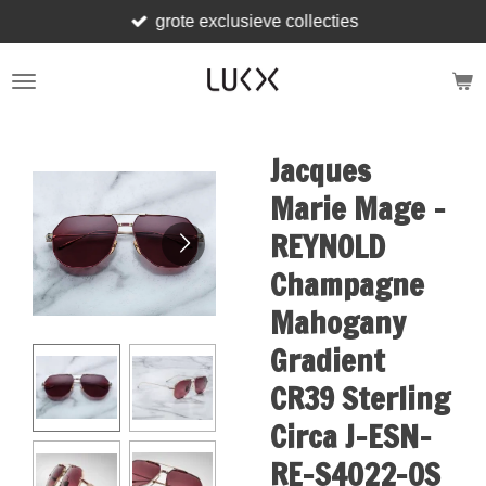
grote exclusieve collecties
Skip
to
main
content
Jacques
Marie Mage -
REYNOLD
Champagne
Mahogany
Gradient
CR39 Sterling
Circa J-ESN-
RE-S4022-OS