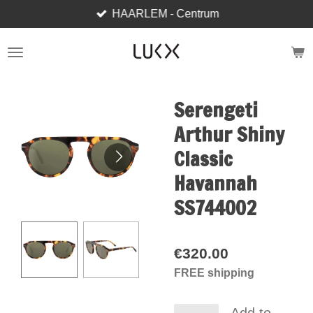
HAARLEM - Centrum
Skip
to
main
content
Serengeti
Arthur Shiny
Classic
Havannah
SS744002
€320.00
FREE shipping