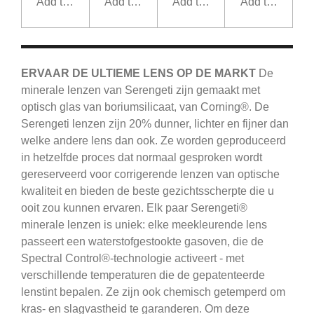
Add to cart
Add to cart
Add to cart
Add to cart
ERVAAR DE ULTIEME LENS OP DE MARKT
De
minerale lenzen van Serengeti zijn gemaakt met
optisch glas van boriumsilicaat, van Corning®.
De
Serengeti
lenzen zijn 20% dunner, lichter en fijner dan
welke andere lens dan ook.
Ze worden geproduceerd
in hetzelfde proces dat normaal gesproken wordt
gereserveerd voor corrigerende lenzen van optische
kwaliteit en bieden de beste gezichtsscherpte die u
ooit zou kunnen ervaren.
Elk paar Serengeti®
minerale lenzen is uniek: elke meekleurende lens
passeert een waterstofgestookte gasoven, die de
Spectral Control®-technologie activeert - met
verschillende temperaturen die de gepatenteerde
lenstint bepalen.
Ze zijn ook chemisch getemperd om
kras- en slagvastheid te garanderen.
Om deze