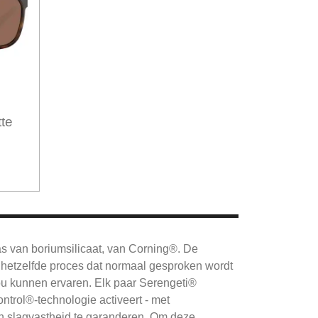
te
as van boriumsilicaat, van Corning®.
De
hetzelfde proces dat normaal gesproken wordt
ou kunnen ervaren.
Elk paar Serengeti®
ntrol®-technologie activeert - met
 slagvastheid te garanderen.
Om deze