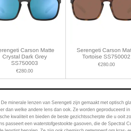
erengeti Carson Matte
Serengeti Carson Mat
Crystal Dark Grey
Tortoise SS750002
SS750003
€280.00
€280.00
De
minerale lenzen van Serengeti zijn gemaakt met optisch gl
jner dan welke andere lens dan ook.
Ze worden geproduceerd in 
sche kwaliteit en bieden de beste gezichtsscherpte die u ooit z
ns passeert een waterstofgestookte gasoven, die de Spectral Co
e lenstint bepalen.
Ze zijn ook chemisch getemperd om kras- en