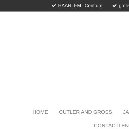
HAARLEM - Centrum
grote
Skip
to
main
content
HOME
CUTLER AND GROSS
J
CONTACTLEN