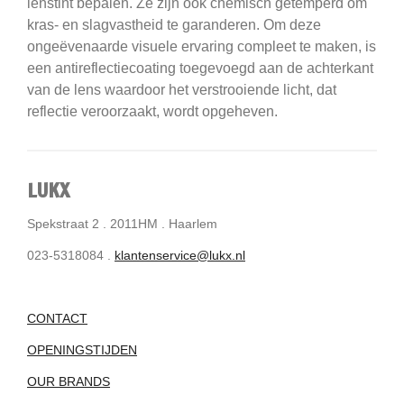
lenstint bepalen.
Ze zijn ook chemisch getemperd om
kras- en slagvastheid te garanderen.
Om deze
ongeëvenaarde visuele ervaring compleet te maken, is
een antireflectiecoating toegevoegd aan de achterkant
van de lens waardoor het verstrooiende licht, dat
reflectie veroorzaakt, wordt opgeheven.
LUKX
Spekstraat 2 . 2011HM . Haarlem
023-5318084 .
klantenservice@lukx.nl
CONTACT
OPENINGSTIJDEN
OUR BRANDS