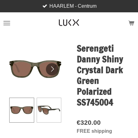
HAARLEM - Centrum
Skip
to
main
content
Serengeti
Danny Shiny
Crystal Dark
Green
Polarized
SS745004
€320.00
FREE shipping