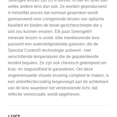
Serengeti
lenzen zijn 20% dunner, lichter en fijner dan
welke andere lens dan ook.
Ze worden geproduceerd
in hetzelfde proces dat normaal gesproken wordt
gereserveerd voor corrigerende lenzen van optische
kwaliteit en bieden de beste gezichtsscherpte die u
ooit zou kunnen ervaren.
Elk paar Serengeti®
minerale lenzen is uniek: elke meekleurende lens
passeert een waterstofgestookte gasoven, die de
Spectral Control®-technologie activeert - met
verschillende temperaturen die de gepatenteerde
lenstint bepalen.
Ze zijn ook chemisch getemperd om
kras- en slagvastheid te garanderen.
Om deze
ongeëvenaarde visuele ervaring compleet te maken, is
een antireflectiecoating toegevoegd aan de achterkant
van de lens waardoor het verstrooiende licht, dat
reflectie veroorzaakt, wordt opgeheven.
LUKX