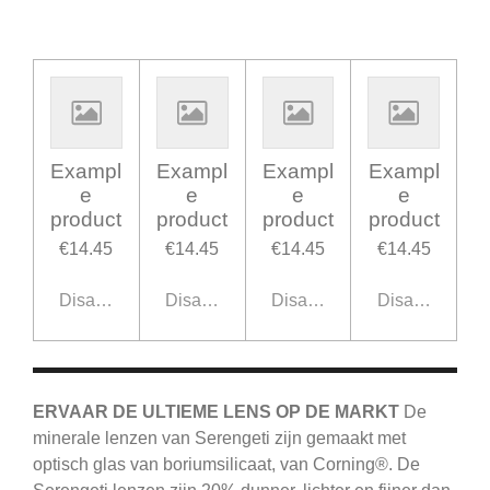
Exampl
Exampl
Exampl
Exampl
e
e
e
e
product
product
product
product
€14.45
€14.45
€14.45
€14.45
Disabled
Disabled
Disabled
Disabled
ERVAAR DE ULTIEME LENS OP DE MARKT
De
minerale lenzen van Serengeti zijn gemaakt met
optisch glas van boriumsilicaat, van Corning®.
De