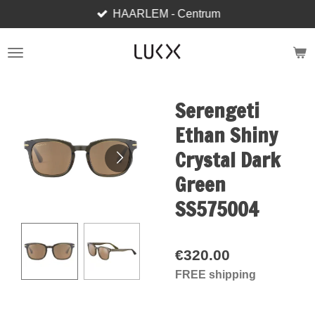
HAARLEM - Centrum
Skip
to
main
content
Serengeti
Ethan Shiny
Crystal Dark
Green
SS575004
€320.00
FREE shipping